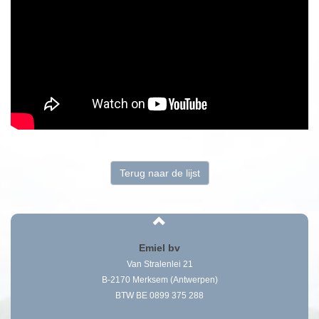
Terug naar de lijst
Emiel bv
Van Stralenlei 21
B-2170 Merksem (Antwerpen)
BTW BE 0899 375 288