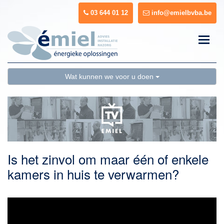
03 644 01 12
info@emielbvba.be
Toggle
naviga
Wat kunnen we voor u doen
Is het zinvol om maar één of enkele
kamers in huis te verwarmen?