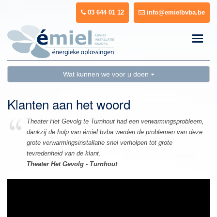
03 644 01 12
info@emielbvba.be
Toggle
naviga
Wat kunnen we voor u doen
Klanten aan het woord
Theater Het Gevolg te Turnhout had een verwarmingsprobleem,
dankzij de hulp van émiel bvba werden de problemen van deze
grote verwarmingsinstallatie snel verholpen tot grote
tevredenheid van de klant.
Theater Het Gevolg - Turnhout