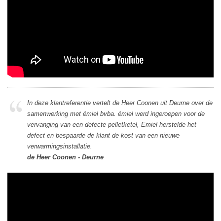
In deze klantreferentie vertelt de Heer Coonen uit Deurne over de
samenwerking met émiel bvba. émiel werd ingeroepen voor de
vervanging van een defecte pelletketel, Emiel herstelde het
defect en bespaarde de klant de kost van een nieuwe
verwarmingsinstallatie.
de Heer Coonen - Deurne