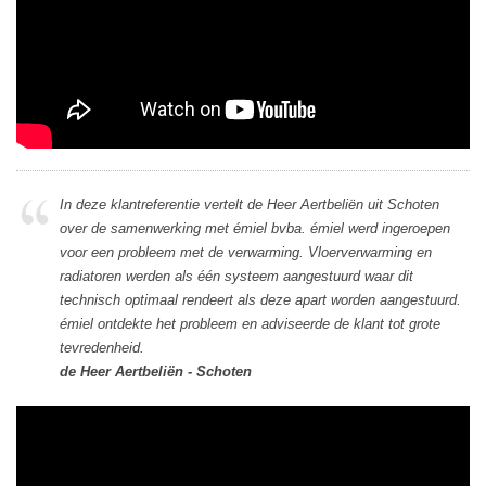
In deze klantreferentie vertelt de Heer Aertbeliën uit Schoten
over de samenwerking met émiel bvba. émiel werd ingeroepen
voor een probleem met de verwarming. Vloerverwarming en
radiatoren werden als één systeem aangestuurd waar dit
technisch optimaal rendeert als deze apart worden aangestuurd.
émiel ontdekte het probleem en adviseerde de klant tot grote
tevredenheid.
de Heer Aertbeliën - Schoten