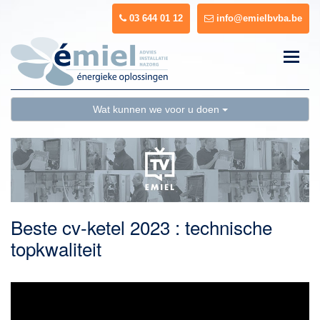
03 644 01 12
info@emielbvba.be
Toggle
naviga
Wat kunnen we voor u doen
Beste cv-ketel 2023 : technische
topkwaliteit