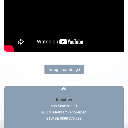
Terug naar de lijst
Emiel bv
Van Stralenlei 21
B-2170 Merksem (Antwerpen)
BTW BE 0899 375 288