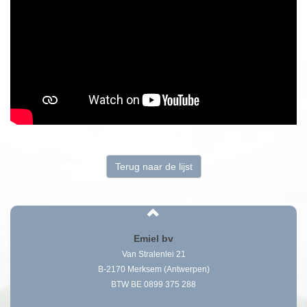
Terug naar de lijst
Emiel bv
Van Stralenlei 21
B-2170 Merksem (Antwerpen)
BTW BE 0899 375 288