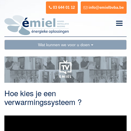
03 644 01 12
info@emielbvba.be
Toggle
naviga
Wat kunnen we voor u doen
Hoe kies je een
verwarmingssysteem ?